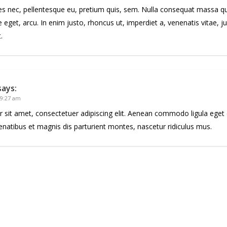
ies nec, pellentesque eu, pretium quis, sem. Nulla consequat massa qui
te eget, arcu. In enim justo, rhoncus ut, imperdiet a, venenatis vitae, 
.
says:
 9:27 am
 sit amet, consectetuer adipiscing elit. Aenean commodo ligula eget
atibus et magnis dis parturient montes, nascetur ridiculus mus.